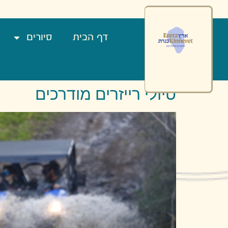
רכיון
טרקציות
טח
דף הבית
סיורים
יירות
רץ
נרת
טיולי רייזרים מודרכים