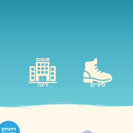
סיורים
לינה