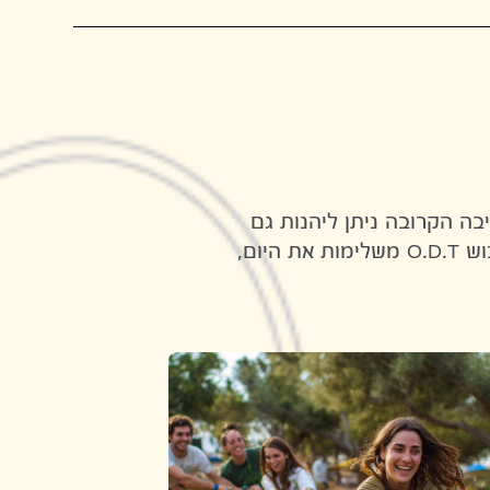
בה הקרובה ניתן ליהנות גם
מאטרקציות נוספות: שייט קיאקים ברוב רוי ופארק מים אתגרי על המים. טיולי ג’יפים, מסיבת אוזניות וסדנאות גיבוש O.D.T משלימות את היום,