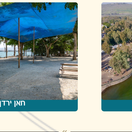
חאן ירדן