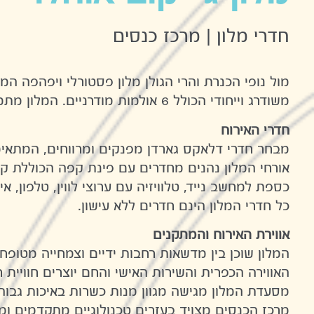
חדרי מלון | מרכז כנסים
מול נופי הכנרת והרי הגולן מלון פסטורלי ויפהפה המ
משודרג וייחודי הכולל 6 אולמות מודרניים. המלון מתמחה באירוח אירועי בוטיק, משפחות, קבוצות וארגונים, ימי עיון וכנסים.
חדרי האירוח
מבחר חדרי דלאקס גארדן מפנקים ומרווחים, המתאימי
אורחי המלון נהנים מחדרים עם פינת קפה הכוללת 
כספת למחשב נייד, טלוויזיה עם ערוצי לווין, טלפון, אי
כל חדרי המלון הינם חדרים ללא עישון.
אווירת האירוח והמתקנים
המלון שוכן בין מדשאות רחבות ידיים וצמחייה מטופחת, במיקום 
האווירה הכפרית והשירות האישי והחם יוצרים חוויית
מסעדת המלון מגישה מגוון מנות כשרות באיכות גבוה
מרכז הכנסים מצויד בעזרים טכנולוגיים מתקדמים ומצ