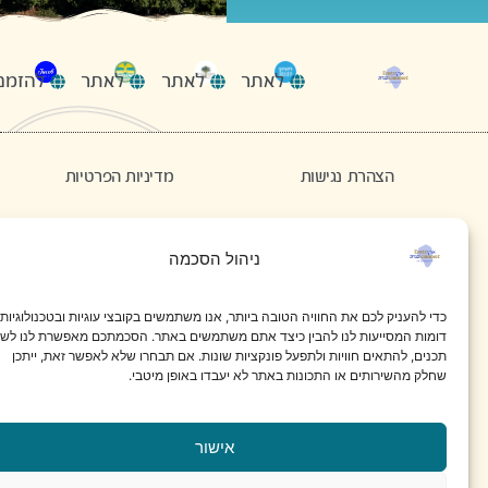
לאתר
להזמנות
לאתר
לאתר
הצהרת נגישות
מדיניות הפרטיות
תנאי שימוש באתר
ניהול הסכמה
פייסבוק
אינסטגרם
כדי להעניק לכם את החוויה הטובה ביותר, אנו משתמשים בקובצי עוגיות ובטכנולוגיות
דומות המסייעות לנו להבין כיצד אתם משתמשים באתר. הסכמתכם מאפשרת לנו לשפר
תכנים, להתאים חוויות ולתפעל פונקציות שונות. אם תבחרו שלא לאפשר זאת, ייתכן
תיירות ארץ כנרת © כל הזכויות שמורות 2025
שחלק מהשירותים או התכונות באתר לא יעבדו באופן מיטבי.
עיצוב והקמה: מאיה קידום עסקים
אישור