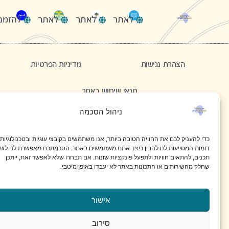
לאתר
להזמנות
לאתר
לאתר
הצהרת נגישות
מדיניות הפרטיות
תנאי שימוש באתר
ניהול הסכמה
פייסבוק
אינסטגרם
כדי להעניק לכם את החוויה הטובה ביותר, אנו משתמשים בקובצי עוגיות ובטכנולוגיות
דומות המסייעות לנו להבין כיצד אתם משתמשים באתר. הסכמתכם מאפשרת לנו לשפר
תיירות ארץ כנרת © כל הזכויות שמורות 2025
תכנים, להתאים חוויות ולתפעל פונקציות שונות. אם תבחרו שלא לאפשר זאת, ייתכן
שחלק מהשירותים או התכונות באתר לא יעבדו באופן מיטבי.
עיצוב והקמה: מאיה קידום עסקים
אישור
סירוב