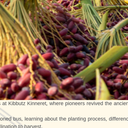
at Kibbutz Kinneret, where pioneers revived the ancient 
tioned bus, learning about the planting process, differ
lination to harvest.