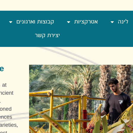
לינה
אטרקציות
קבוצות וארגונים
יצירת קשר
e
 at
ncient
.
ioned
rences
rieties,