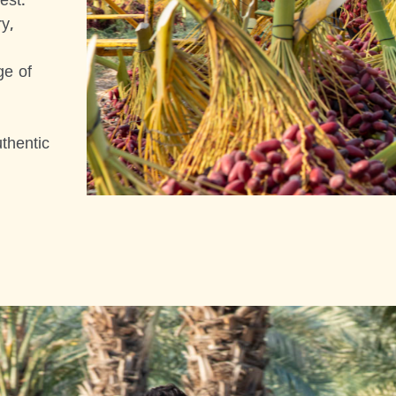
est.
y,
ge of
thentic