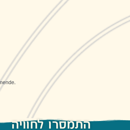
mmende.
התמסרו לחוויה