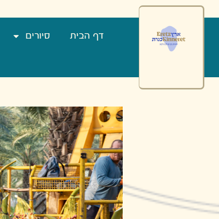
Kibbut
Kinnere
Pal
Grov
דף הבית
סיורים
an
Histor
Tou
יירות
רץ
נרת